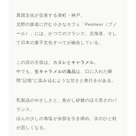
異国文化が交差する港町・神戸。
北野の坂道に佇む小さなカフェ「Penheur（プノ
ール）」には、かつてのフランス、北海道、そし
て日本の菓子文化すべてが融合している。
この店の主役は、
カヌレとキャラメル
。
中でも、
生キャラメルの逸品
は、口に入れた瞬
間“記憶”に染み込むような甘さと奥行きがある。
乳製品のやさしさと、焦がし砂糖のほろ苦さのバ
ランス。
ほんの少しの海塩が余韻を引き締め、次のひと粒
が恋しくなる。