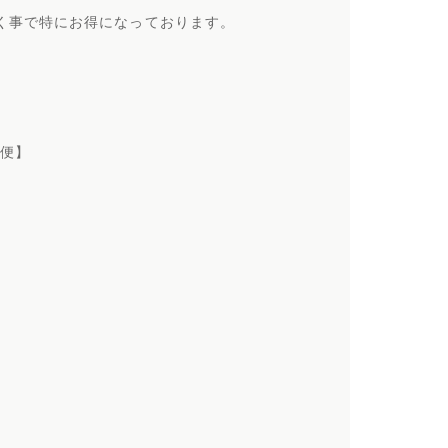
く事で特にお得になっ
ております。
ル便】