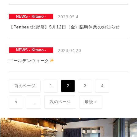
2023.05.4
NEWS - Kitano -
【Penheur北野店】5月12日（金）臨時休業のお知らせ
2023.04.20
NEWS - Kitano -
ゴールデンウィーク
前のページ
1
2
3
4
5
...
次のページ
最後 »